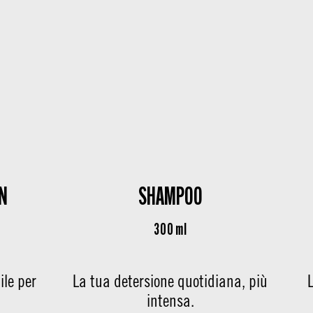
N
SHAMPOO
300 ml
ile per
La tua detersione quotidiana, più
intensa.