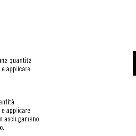
 una quantità
i e applicare
antità
i e applicare
 un asciugamano
o.