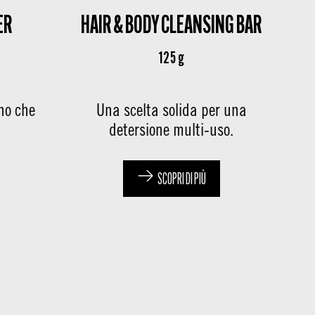
ER
HAIR & BODY CLEANSING BAR
125 g
ano che
Una scelta solida per una
detersione multi-uso.
SCOPRI DI PIÙ