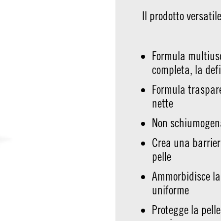
Il prodotto versati
Formula multiuso
completa, la defi
Formula traspare
nette
Non schiumogena
Crea una barriera
pelle
Ammorbidisce la
uniforme
Protegge la pelle