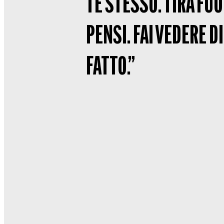
TE STESSO. TIRA FUO
PENSI. FAI VEDERE D
FATTO.”