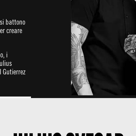
 si battono
per creare
o, i
ulius
l Gutierrez