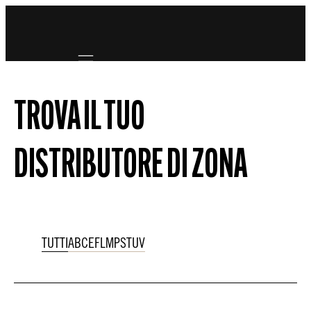
Mobile navigation
TROVA IL TUO
DISTRIBUTORE DI ZONA
TUTTI
A
B
C
E
F
L
M
P
S
T
U
V